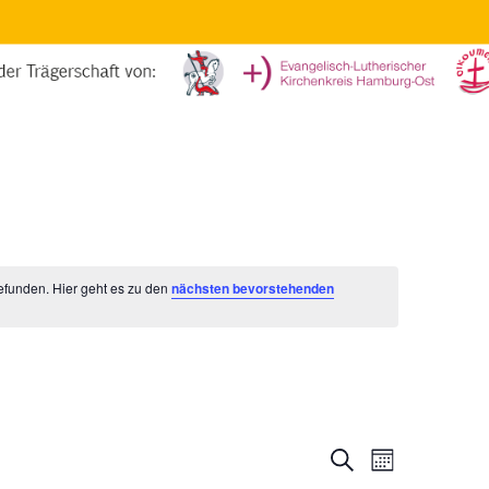
efunden. Hier geht es zu den
nächsten bevorstehenden
S
V
V
M
u
o