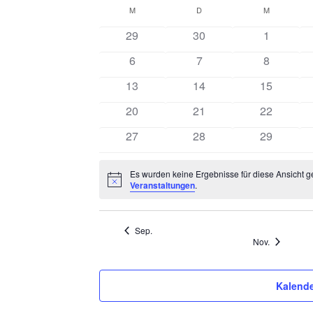
D
M
MONTAG
D
DIENSTAG
M
MITTWOCH
K
a
t
29
30
1
a
u
6
7
8
l
m
w
13
14
15
e
ä
20
21
22
h
n
l
27
28
29
d
e
n
e
Es wurden keine Ergebnisse für diese Ansicht g
.
H
Veranstaltungen
.
r
i
n
v
w
e
Sep.
o
i
Nov.
s
n
Kalende
V