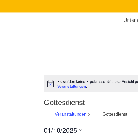
Es wurden keine Ergebnisse für diese Ansicht g
H
Veranstaltungen
.
i
n
w
Gottesdienst
e
i
Veranstaltungen
Gottesdienst
s
01/10/2025