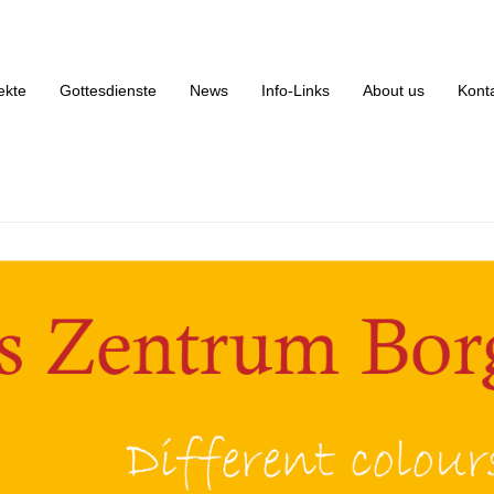
rikanisches Zentrum Borgfelde
ekte
Gottesdienste
News
Info-Links
About us
Kont