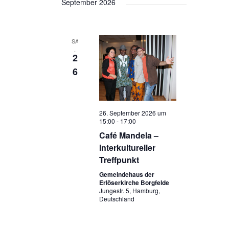
September 2026
e
h
n
e
-
u
SA
N
n
.
2
a
d
6
v
A
i
n
g
s
a
26. September 2026 um
15:00
-
17:00
i
t
Café Mandela –
i
c
Interkultureller
o
h
Treffpunkt
n
t
Gemeindehaus der
Erlöserkirche Borgfelde
e
Jungestr. 5, Hamburg,
n
Deutschland
,
N