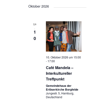
Oktober 2026
a
v
i
SA
g
.
1
a
0
t
i
o
10. Oktober 2026 um 15:00
n
-
17:00
Café Mandela –
Interkultureller
Treffpunkt
Gemeindehaus der
Erlöserkirche Borgfelde
Jungestr. 5, Hamburg,
Deutschland