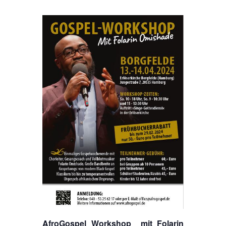
A
froGospel Workshop
mit
Folarin