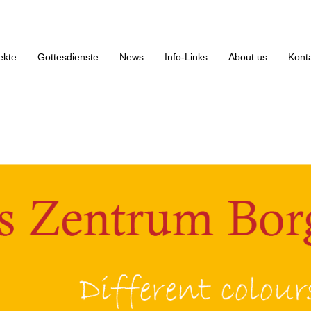
rikanisches Zentrum Borgfelde
ekte
Gottesdienste
News
Info-Links
About us
Kont