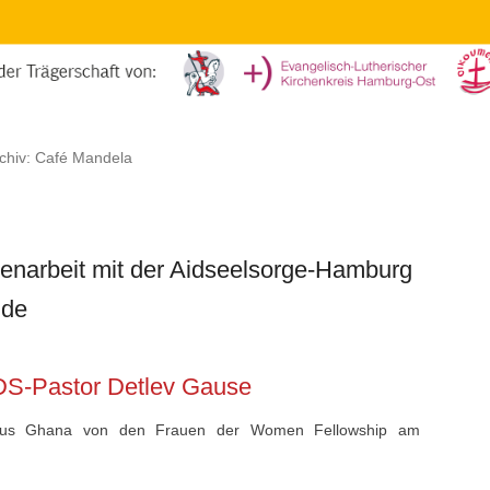
chiv:
Café Mandela
narbeit mit der Aidseelsorge-Hamburg
lde
DS-Pastor Detlev Gause
n aus Ghana von den Frauen der Women Fellowship am